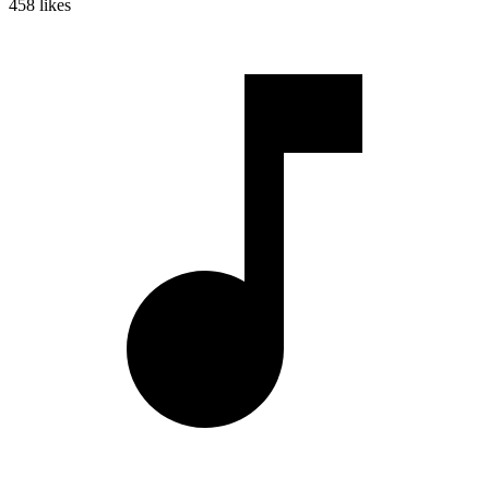
458
likes