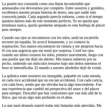
La pasión nos consumía como una llama incontrolable que
amenazaba con devorarnos por completo. Entre susurros y gemidos,
escribimos nuestra propia historia de deseo, una que nadie más
conocería jamás. Cada segundo parecía estirarse, como si el tiempo
quisiera darnos más de este momento perfecto. Yo no quería que
terminara nunca, quería quedarme atrapada en esta burbuja de placer
para siempre.
Cuando sus ojos se encontraron con los míos, sentí un escalofrío
recorrer mi espalda. Se acercó lentamente, y yo contuve la
respiración. Sus manos encontraron mi cintura y me atrajeron hacia
él con una urgencia que me tomó por sorpresa. Cerré los ojos
cuando sus labios rozaron los míos, primero suavemente, luego con
una pasión que me dejó sin aliento. Mis manos subieron por su
pecho, sintiendo sus músculos tensarse bajo mis dedos mientras el
beso se intensificaba. El mundo a nuestro alrededor dejó de existir.
La química entre nosotros era innegable, palpable en cada mirada,
en cada roce accidental que no era tan accidental. Con cada caricia,
con cada beso, sentía que me elevaba hacia algo trascendente. Fue
una experiencia que cambió mi perspectiva del amor y del placer
para siempre. Descubrí que hay conexiones que van más allá de lo
físico, que tocan algo más profundo en el alma.
Lo que pasó después superó todas mis fantasías más atrevidas. Me