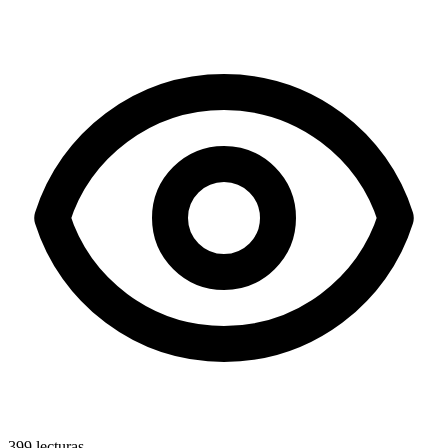
399
lecturas