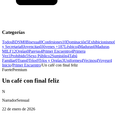
Categorías
Todos
BDSM
0
Bisexual
0
Confesiones
10
Dominación
5
Exhibicionismo
y Secretaria
8
Jovencitas
0
Jóvenes +18
7
Lésbico
4
Maduras
6
Maduras
MILF
12
Orgías
0
Parejas
4
Primer Encuentro
4
Primera
Vez
1
Prohibido
5
Sexo Público
2
Sumisión
4
Tabú
Familiar
0
Trans
0
Tríos
9
Tríos y Orgías
3
Uniformes
4
Vecinos
4
Voyeur
4
Inicio
/
Primer Encuentro
/
Un café con final feliz
Fuerte
Premium
Un café con final feliz
N
NarradorSensual
22 de enero de 2026