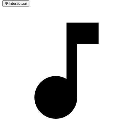
💬
Interactuar